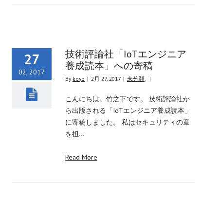
技術評論社「IoTエンジニア
27
養成読本」への寄稿
02, 2017
By
koyo
|
2月 27, 2017
|
未分類
,
|
こんにちは。竹之下です。 技術評論社か
ら出版される「IoTエンジニア養成読本」
に寄稿しました。 私はセキュリティの章
を担…
Read More