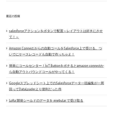
最近の投稿
salesforceアクションをボタンで配置～レイアウトは好きにさせ
て！～
Amazon Connect からの自動コールをSalesforce上で受ける。つ
いでにケースレコードも自動で作っちゃえ！
簡単にコールセンター！IoT Buttonをポチるとamazon connectか
ら自動アウトバウンドコールがやってくる！
Googleスプレッドシート上でのSalesforceデータ一括編集が一周
回ってDataLoaderより便利だった件
LoRa 開発シールドのデータを enebular で受け取る