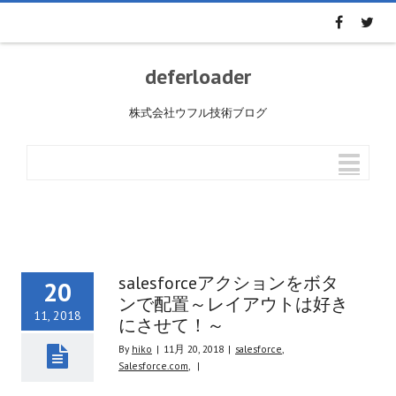
deferloader
株式会社ウフル技術ブログ
salesforceアクションをボタ
20
ンで配置～レイアウトは好き
11, 2018
にさせて！～
By
hiko
|
11月 20, 2018
|
salesforce
,
Salesforce.com
,
|