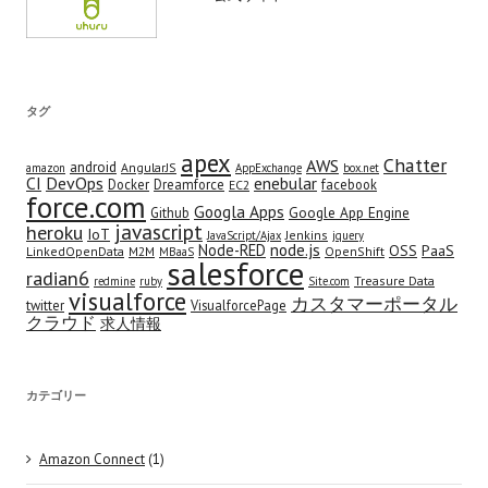
タグ
apex
Chatter
AWS
android
AngularJS
amazon
AppExchange
box.net
CI
DevOps
enebular
Docker
Dreamforce
facebook
EC2
force.com
Googla Apps
Google App Engine
Github
javascript
heroku
IoT
Jenkins
JavaScript/Ajax
jquery
node.js
Node-RED
OSS
PaaS
LinkedOpenData
M2M
OpenShift
MBaaS
salesforce
radian6
Treasure Data
redmine
ruby
Site.com
visualforce
カスタマーポータル
twitter
VisualforcePage
クラウド
求人情報
カテゴリー
Amazon Connect
(1)