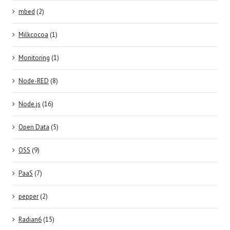
mbed
(2)
Milkcocoa
(1)
Monitoring
(1)
Node-RED
(8)
Node.js
(16)
Open Data
(5)
OSS
(9)
PaaS
(7)
pepper
(2)
Radian6
(15)