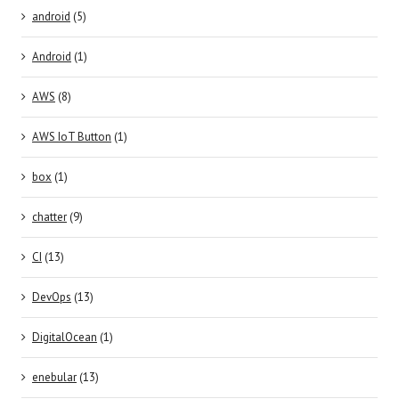
android
(5)
Android
(1)
AWS
(8)
AWS IoT Button
(1)
box
(1)
chatter
(9)
CI
(13)
DevOps
(13)
DigitalOcean
(1)
enebular
(13)