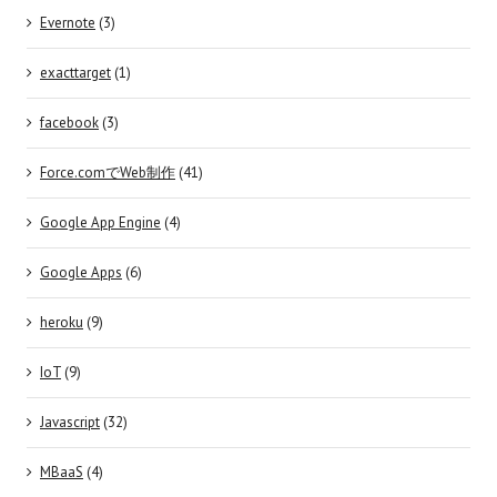
Evernote
(3)
exacttarget
(1)
facebook
(3)
Force.comでWeb制作
(41)
Google App Engine
(4)
Google Apps
(6)
heroku
(9)
IoT
(9)
Javascript
(32)
MBaaS
(4)