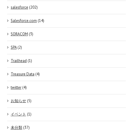
salesforce
(202)
Salesforce.com
(14)
SORACOM
(3)
SPA
(2)
Trailhead
(1)
Treasure Data
(4)
twitter
(4)
お知らせ
(5)
イベント
(1)
未分類
(37)