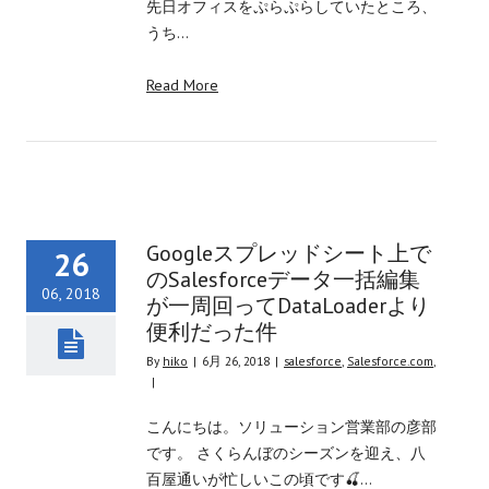
先日オフィスをぷらぷらしていたところ、
うち…
Read More
Googleスプレッドシート上で
26
のSalesforceデータ一括編集
06, 2018
が一周回ってDataLoaderより
便利だった件
By
hiko
|
6月 26, 2018
|
salesforce
,
Salesforce.com
,
|
こんにちは。ソリューション営業部の彦部
です。 さくらんぼのシーズンを迎え、八
百屋通いが忙しいこの頃です🍒…