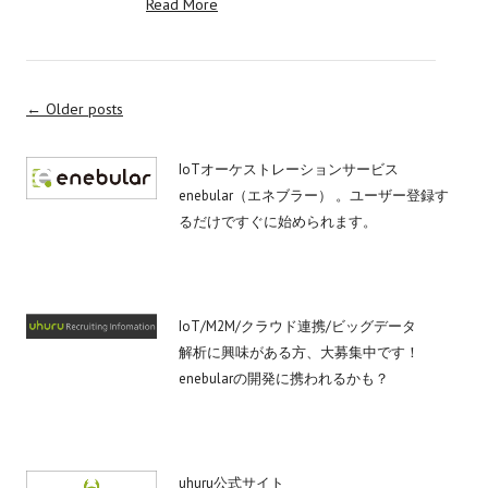
Read More
Post
←
Older posts
navigation
IoTオーケストレーションサービス
enebular（エネブラー） 。ユーザー登録す
るだけですぐに始められます。
IoT/M2M/クラウド連携/ビッグデータ
解析に興味がある方、大募集中です！
enebularの開発に携われるかも？
uhuru公式サイト