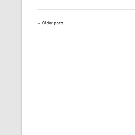
Post
←
Older posts
navigation