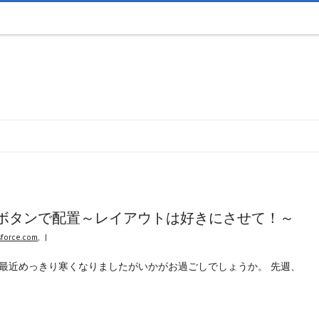
ションをボタンで配置～レイアウトは好きにさせて！～
sforce.com
,
|
 最近めっきり寒くなりましたがいかがお過ごしでしょうか。 先週、