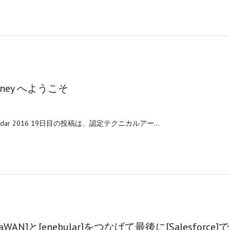
Journey へようこそ
nt Calendar 2016 19日目の投稿は、認定テクニカルアー…
RaWAN]と[enebular]をつなげて最後に[Salesforce]で