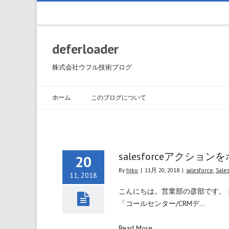
deferloader
株式会社ウフル技術ブログ
ホーム
このブログについて
salesforceアク
20
By
hiko
|
11月 20, 2018
|
salesforce
,
Sale
11, 2018
こんにちは。営業部の彦部です。
「コールセンター/CRMデ…
Read More