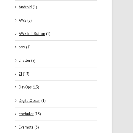
Android
(1)
AWS
(8)
AWS IoT Button
(1)
box
(1)
chatter
(9)
CI
(13)
DevOps
(13)
DigitalOcean
(1)
enebular
(13)
Evernote
(3)