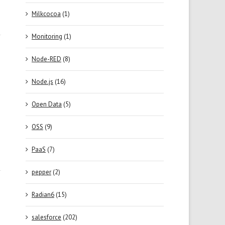
Milkcocoa
(1)
Monitoring
(1)
Node-RED
(8)
Node.js
(16)
Open Data
(5)
OSS
(9)
PaaS
(7)
pepper
(2)
Radian6
(15)
salesforce
(202)