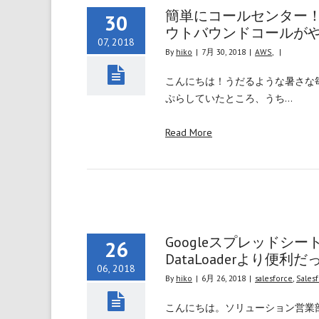
簡単にコールセンター！IoT
30
ウトバウンドコールが
07, 2018
By
hiko
|
7月 30, 2018
|
AWS
,
|
こんにちは！うだるような暑さな
ぷらしていたところ、うち…
Read More
Googleスプレッドシー
26
DataLoaderより便利
06, 2018
By
hiko
|
6月 26, 2018
|
salesforce
,
Sales
こんにちは。ソリューション営業