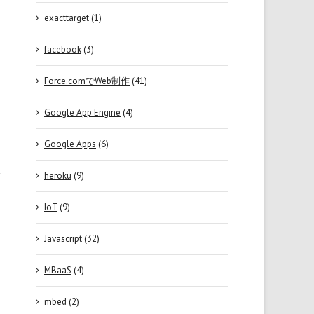
exacttarget
(1)
facebook
(3)
Force.comでWeb制作
(41)
Google App Engine
(4)
Google Apps
(6)
heroku
(9)
IoT
(9)
Javascript
(32)
MBaaS
(4)
mbed
(2)