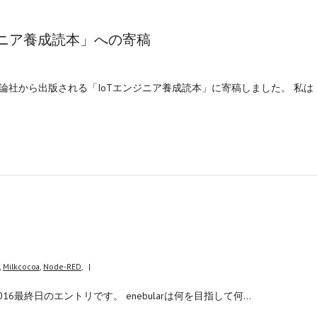
ジニア養成読本」への寄稿
論社から出版される「IoTエンジニア養成読本」に寄稿しました。 私は
,
Milkcocoa
,
Node-RED
,
|
ndar 2016最終日のエントリです。 enebularは何を目指して何…