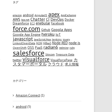
タグ
apex
android
AngularJS
amazon
AppExchange
Chatter
AWS
CI
DevOps
Docker
box.net
enebular
Dreamforce
facebook
EC2
force.com
Googla Apps
Github
heroku
Google App Engine
IoT
javascript
Jenkins
JavaScript/Ajax
jquery
node.js
Node-RED
LinkedOpenData
M2M
MBaaS
radian6
OSS
PaaS
OpenShift
redmine
ruby
salesforce
Treasure Data
Site.com
visualforce
カ
twitter
VisualforcePage
スタマーポータル
クラウド
求人情報
カテゴリー
Amazon Connect
(1)
android
(5)