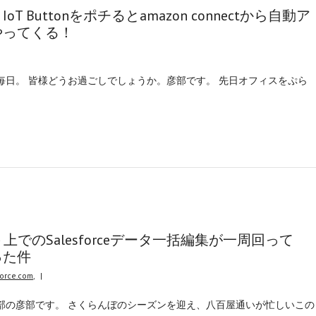
 Buttonをポチるとamazon connectから自動ア
やってくる！
毎日。 皆様どうお過ごしでしょうか。彦部です。 先日オフィスをぷら
ト上でのSalesforceデータ一括編集が一周回って
だった件
force.com
,
|
部の彦部です。 さくらんぼのシーズンを迎え、八百屋通いが忙しいこの