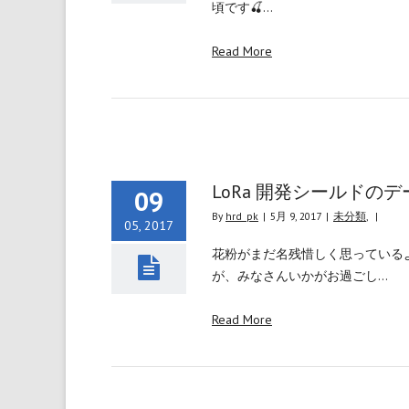
頃です🍒…
Read More
LoRa 開発シールドのデー
09
By
hrd_pk
|
5月 9, 2017
|
未分類
,
|
05, 2017
花粉がまだ名残惜しく思っている
が、みなさんいかがお過ごし…
Read More