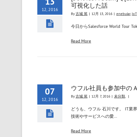
13
可視化した話
12, 2016
By
古城 篤
|
12月 13, 2016
|
enebular
,
IoT
今日からSalesforce World T
Read More
ウフル社員も参加中の Adven
07
By
古城 篤
|
12月 7, 2016
|
未分類
,
|
12, 2016
どうも、ウフル 石川です。 IT
技術やサービスへの愛…
Read More