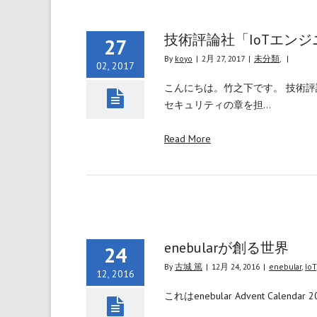
技術評論社「IoTエン
27
By
koyo
|
2月 27, 2017
|
未分類
,
|
02, 2017
こんにちは。竹之下です。 技術評
セキュリティの章を担…
Read More
enebularが創る世界
24
By
古城 篤
|
12月 24, 2016
|
enebular
,
IoT
12, 2016
これはenebular Advent Cale