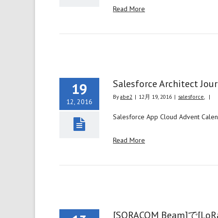
Read More
Salesforce Architect 
19
By
abe2
|
12月 19, 2016
|
salesforce
,
|
12, 2016
Salesforce App Cloud Adve
Read More
[SORACOM Beam]で[Lo