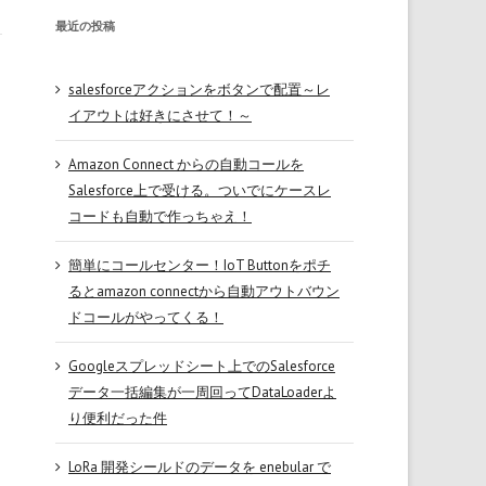
最近の投稿
salesforceアクションをボタンで配置～レ
イアウトは好きにさせて！～
Amazon Connect からの自動コールを
Salesforce上で受ける。ついでにケースレ
コードも自動で作っちゃえ！
簡単にコールセンター！IoT Buttonをポチ
るとamazon connectから自動アウトバウン
ドコールがやってくる！
Googleスプレッドシート上でのSalesforce
データ一括編集が一周回ってDataLoaderよ
り便利だった件
LoRa 開発シールドのデータを enebular で