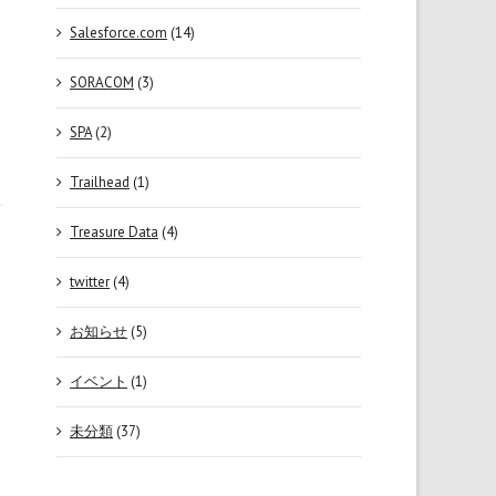
Salesforce.com
(14)
SORACOM
(3)
SPA
(2)
Trailhead
(1)
Treasure Data
(4)
twitter
(4)
お知らせ
(5)
イベント
(1)
未分類
(37)