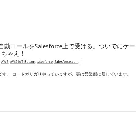
からの自動コールをSalesforce上で受ける。ついでにケー
っちゃえ！
,
AWS
,
AWS IoT Button
,
salesforce
,
Salesforce.com
,
|
です。 コードガリガリやっていますが、実は営業部に属しています。