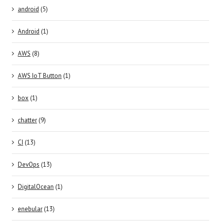
android
(5)
Android
(1)
AWS
(8)
AWS IoT Button
(1)
box
(1)
chatter
(9)
CI
(13)
DevOps
(13)
DigitalOcean
(1)
enebular
(13)