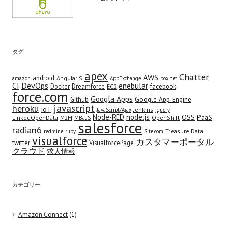
タグ
apex
Chatter
AWS
android
AngularJS
amazon
AppExchange
box.net
CI
DevOps
enebular
Docker
Dreamforce
facebook
EC2
force.com
Googla Apps
Google App Engine
Github
javascript
heroku
IoT
Jenkins
JavaScript/Ajax
jquery
node.js
Node-RED
OSS
PaaS
LinkedOpenData
M2M
OpenShift
MBaaS
salesforce
radian6
Treasure Data
redmine
ruby
Site.com
visualforce
カスタマーポータル
twitter
VisualforcePage
クラウド
求人情報
カテゴリー
Amazon Connect
(1)