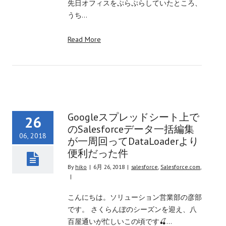
先日オフィスをぷらぷらしていたところ、
うち…
Read More
Googleスプレッドシート上で
26
のSalesforceデータ一括編集
06, 2018
が一周回ってDataLoaderより
便利だった件
By
hiko
|
6月 26, 2018
|
salesforce
,
Salesforce.com
,
|
こんにちは。ソリューション営業部の彦部
です。 さくらんぼのシーズンを迎え、八
百屋通いが忙しいこの頃です🍒…