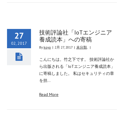
技術評論社「IoTエンジニア
27
養成読本」への寄稿
02, 2017
By
koyo
|
2月 27, 2017
|
未分類
,
|
こんにちは。竹之下です。 技術評論社か
ら出版される「IoTエンジニア養成読本」
に寄稿しました。 私はセキュリティの章
を担…
Read More