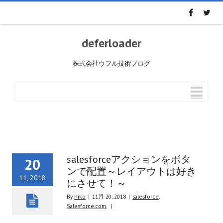
deferloader
株式会社ウフル技術ブログ
salesforceアクションをボタ
20
ンで配置～レイアウトは好き
11, 2018
にさせて！～
By
hiko
|
11月 20, 2018
|
salesforce
,
Salesforce.com
,
|