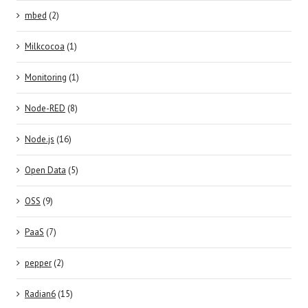
mbed
(2)
Milkcocoa
(1)
Monitoring
(1)
Node-RED
(8)
Node.js
(16)
Open Data
(5)
OSS
(9)
PaaS
(7)
pepper
(2)
Radian6
(15)