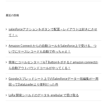
最近の投稿
salesforceアクションをボタンで配置～レイアウトは好きにさせ
て！～
Amazon Connect からの自動コールをSalesforce上で受ける。つ
いでにケースレコードも自動で作っちゃえ！
簡単にコールセンター！IoT Buttonをポチるとamazon connectか
ら自動アウトバウンドコールがやってくる！
Googleスプレッドシート上でのSalesforceデータ一括編集が一周
回ってDataLoaderより便利だった件
LoRa 開発シールドのデータを enebular で受け取る