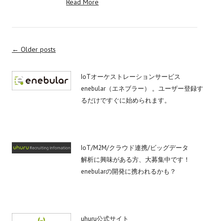
Read More
Post
←
Older posts
navigation
IoTオーケストレーションサービス
enebular（エネブラー） 。ユーザー登録す
るだけですぐに始められます。
IoT/M2M/クラウド連携/ビッグデータ
解析に興味がある方、大募集中です！
enebularの開発に携われるかも？
uhuru公式サイト