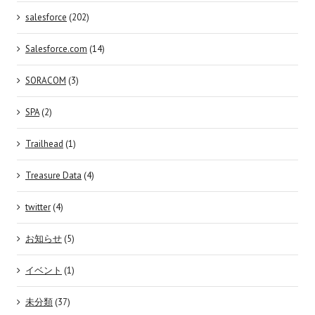
salesforce
(202)
Salesforce.com
(14)
SORACOM
(3)
SPA
(2)
Trailhead
(1)
Treasure Data
(4)
twitter
(4)
お知らせ
(5)
イベント
(1)
未分類
(37)