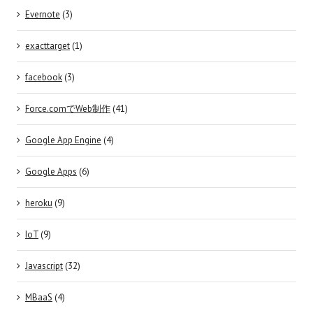
Evernote
(3)
exacttarget
(1)
facebook
(3)
Force.comでWeb制作
(41)
Google App Engine
(4)
Google Apps
(6)
heroku
(9)
IoT
(9)
Javascript
(32)
MBaaS
(4)